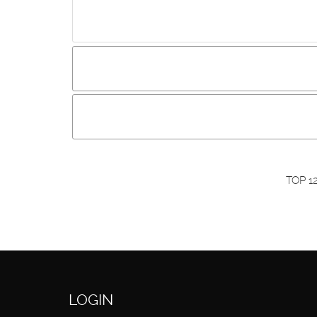
Incluir imagem :
Link da imagem :
O
Os visitantes não estão autorizados a colocar com
Primeiro autentique-se...
TOP 1
LOGIN