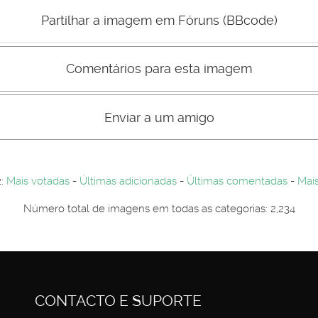
Mau
Bom
Partilhar a imagem em Fóruns (BBcode)
Comentários para esta imagem
s comentário não são visiveis para visitantes. Por-favor registe-se.
entários. Por-favor registe-se...
Enviar a um amigo
2:
Mais votadas
-
Últimas adicionadas
-
Últimas comentadas
-
Mais
Número total de imagens em todas as categorias: 2,234
CONTACTO E SUPORTE