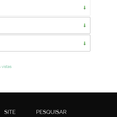
..
 vistas
SITE
PESQUISAR