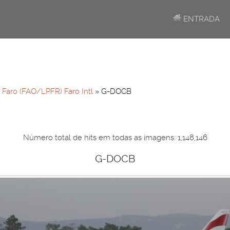
ENTRADA
»
Faro (FAO/LPFR) Faro Intl
» G-DOCB
Número total de hits em todas as imagens: 1,148,146
G-DOCB