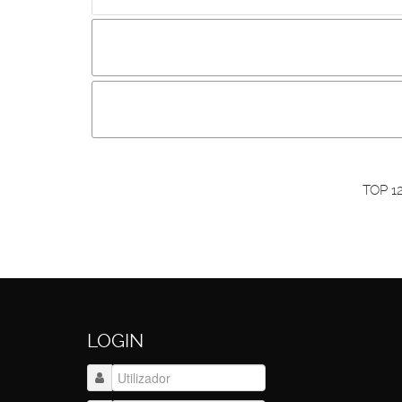
Incluir imagem :
Link da imagem :
O
Os visitantes não estão autorizados a colocar com
Primeiro autentique-se...
TOP 1
LOGIN