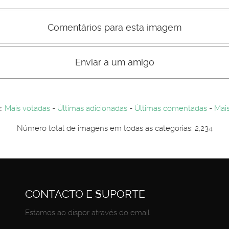
Comentários para esta imagem
s comentário não são visiveis para visitantes. Por-favor registe-se.
entários. Por-favor registe-se...
Enviar a um amigo
2:
Mais votadas
-
Últimas adicionadas
-
Últimas comentadas
-
Mais
Número total de imagens em todas as categorias: 2,234
CONTACTO E SUPORTE
Estamos ao dispor através do email