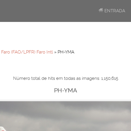
ENTRADA
»
Faro (FAO/LPFR) Faro Intl
» PH-YMA
Número total de hits em todas as imagens: 1,150,615
PH-YMA