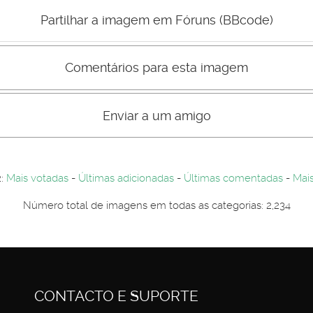
Mau
Bom
Partilhar a imagem em Fóruns (BBcode)
Comentários para esta imagem
s comentário não são visiveis para visitantes. Por-favor registe-se.
entários. Por-favor registe-se...
Enviar a um amigo
2:
Mais votadas
-
Últimas adicionadas
-
Últimas comentadas
-
Mais
Número total de imagens em todas as categorias: 2,234
CONTACTO E SUPORTE