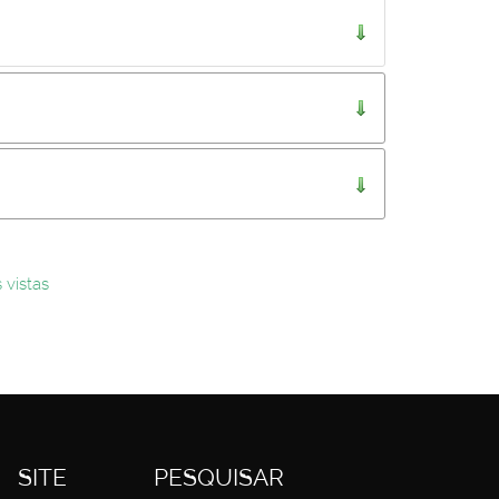
..
 vistas
SITE
PESQUISAR