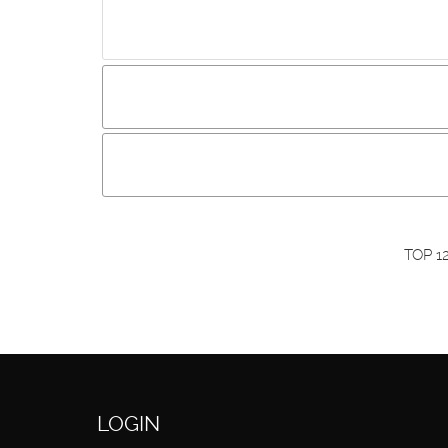
Incluir imagem :
Link da imagem :
O
Os visitantes não estão autorizados a colocar com
Primeiro autentique-se...
TOP 1
LOGIN