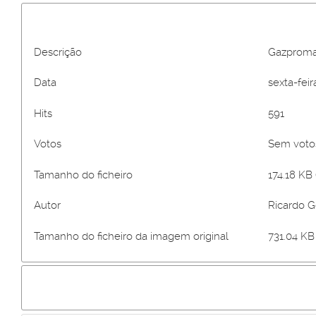
Descrição
Gazproma
Data
sexta-feir
Hits
591
Votos
Sem vot
Tamanho do ficheiro
174.18 KB 
Autor
Ricardo 
Tamanho do ficheiro da imagem original
731.04 KB 