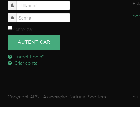
Est
por
Memorizar
AUTENTICAR
Forgot Login?
Criar conta
Copyright APS - Associação Portugal Spotters
qui