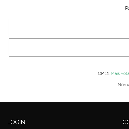
P
Incluir imagem :
Link da imagem :
Os comentári
Os visitantes não estão autorizados a colocar comentários. P
Primeiro autentique-se...
TOP 12:
Mais vot
Númer
LOGIN
C