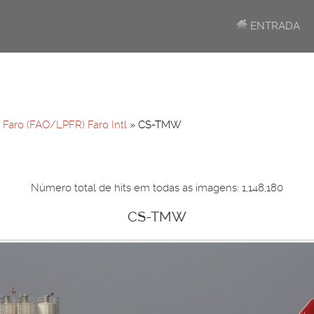
ENTRADA
»
Faro (FAO/LPFR) Faro Intl
» CS-TMW
Número total de hits em todas as imagens: 1,148,180
CS-TMW