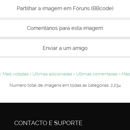
Mau
Bom
Partilhar a imagem em Fóruns (BBcode)
Comentários para esta imagem
s comentário não são visiveis para visitantes. Por-favor registe-se.
entários. Por-favor registe-se...
Enviar a um amigo
2:
Mais votadas
-
Últimas adicionadas
-
Últimas comentadas
-
Mais
Número total de imagens em todas as categorias: 2,234
CONTACTO E SUPORTE