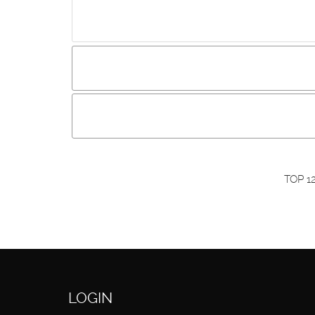
Incluir imagem :
Link da imagem :
O
Os visitantes não estão autorizados a colocar com
Primeiro autentique-se...
TOP 1
LOGIN