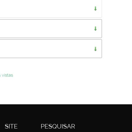
..
 vistas
SITE
PESQUISAR