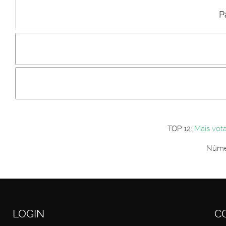
P
Incluir imagem :
Link da imagem :
Os comentári
Os visitantes não estão autorizados a colocar comentários. P
Primeiro autentique-se...
TOP 12:
Mais vot
Númer
LOGIN
C