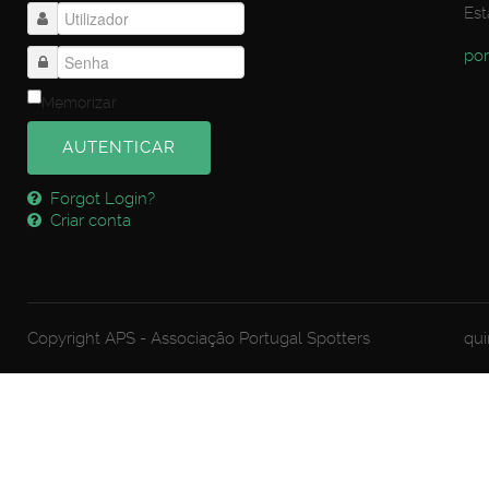
Est
por
Memorizar
AUTENTICAR
Forgot Login?
Criar conta
Copyright APS - Associação Portugal Spotters
qui