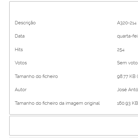
Descrição
A320-214 
Data
quarta-fe
Hits
254
Votos
Sem vot
Tamanho do ficheiro
98.77 KB (
Autor
José Antó
Tamanho do ficheiro da imagem original
160.93 KB