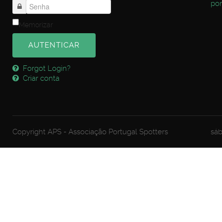
por
Memorizar
AUTENTICAR
Forgot Login?
Criar conta
Copyright APS - Associação Portugal Spotters
sáb