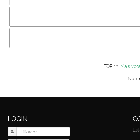
Incluir imagem :
Link da imagem :
Os comentári
Os visitantes não estão autorizados a colocar comentários. P
Primeiro autentique-se...
TOP 12:
Mais vot
Númer
LOGIN
C
Est