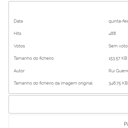
Data
quinta-fei
Hits
488
Votos
Sem vot
Tamanho do ficheiro
153.57 KB 
Autor
Rui Guerr
Tamanho do ficheiro da imagem original
346.75 KB 
P