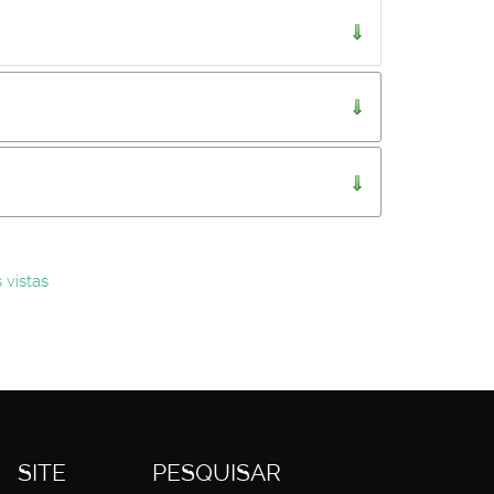
..
 vistas
SITE
PESQUISAR