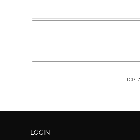
Incluir imagem :
Link da imagem :
O
Os visitantes não estão autorizados a colocar com
Primeiro autentique-se...
TOP 1
LOGIN