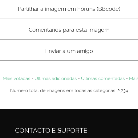
Mau
Bom
Partilhar a imagem em Fóruns (BBcode)
Comentários para esta imagem
s comentário não são visiveis para visitantes. Por-favor registe-se.
entários. Por-favor registe-se...
Enviar a um amigo
2:
Mais votadas
-
Últimas adicionadas
-
Últimas comentadas
-
Mais
Número total de imagens em todas as categorias: 2,234
CONTACTO E SUPORTE