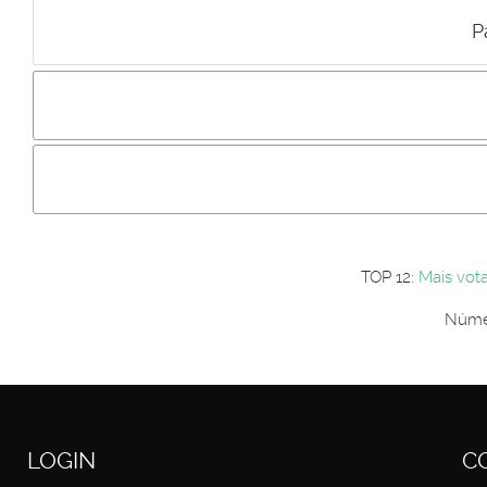
P
Incluir imagem :
Link da imagem :
Os comentári
Os visitantes não estão autorizados a colocar comentários. P
Primeiro autentique-se...
TOP 12:
Mais vot
Númer
LOGIN
C