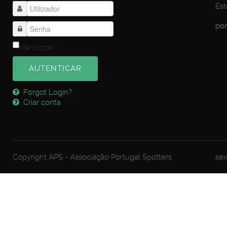
Est
por
Memorizar
AUTENTICAR
Forgot Login?
Criar conta
Copyright APS - Associação Portugal Spotters
sex