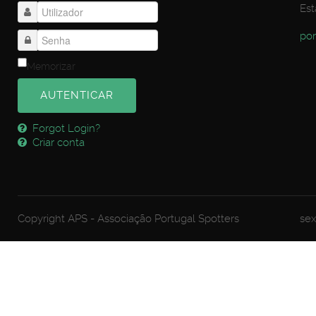
Est
por
Memorizar
AUTENTICAR
Forgot Login?
Criar conta
Copyright APS - Associação Portugal Spotters
sex