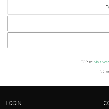
P
Incluir imagem :
Link da imagem :
Os comentári
Os visitantes não estão autorizados a colocar comentários. P
Primeiro autentique-se...
TOP 12:
Mais vot
Númer
LOGIN
C