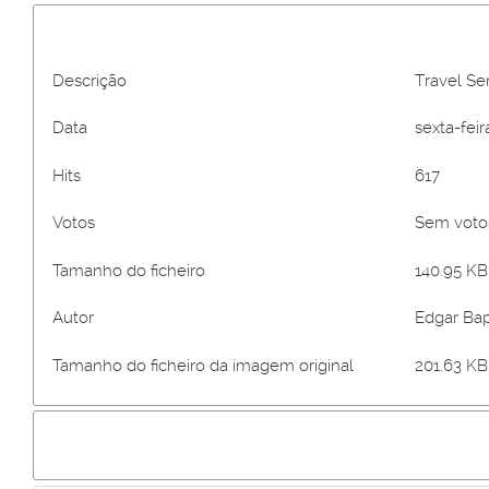
Descrição
Travel Ser
Data
sexta-feir
Hits
617
Votos
Sem vot
Tamanho do ficheiro
140.95 KB 
Autor
Edgar Bap
Tamanho do ficheiro da imagem original
201.63 KB 