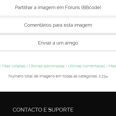
Mau
Bom
Partilhar a imagem em Fóruns (BBcode)
Comentários para esta imagem
s comentário não são visiveis para visitantes. Por-favor registe-se.
entários. Por-favor registe-se...
Enviar a um amigo
2:
Mais votadas
-
Últimas adicionadas
-
Últimas comentadas
-
Mais
Número total de imagens em todas as categorias: 2,234
CONTACTO E SUPORTE