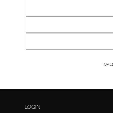
Incluir imagem :
Link da imagem :
O
Os visitantes não estão autorizados a colocar com
Primeiro autentique-se...
TOP 1
LOGIN