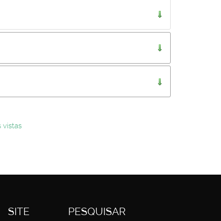
..
 vistas
SITE
PESQUISAR