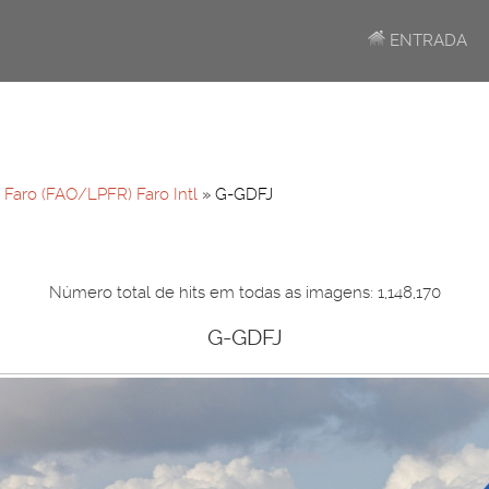
ENTRADA
»
Faro (FAO/LPFR) Faro Intl
» G-GDFJ
Número total de hits em todas as imagens: 1,148,170
G-GDFJ