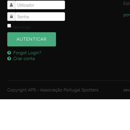
Est
por
Memorizar
AUTENTICAR
Forgot Login?
Criar conta
Copyright APS - Associação Portugal Spotters
sex