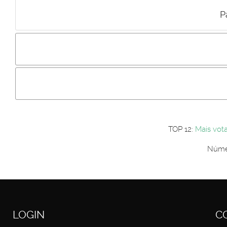
P
Incluir imagem :
Link da imagem :
Os comentári
Os visitantes não estão autorizados a colocar comentários. P
Primeiro autentique-se...
TOP 12:
Mais vot
Númer
LOGIN
C