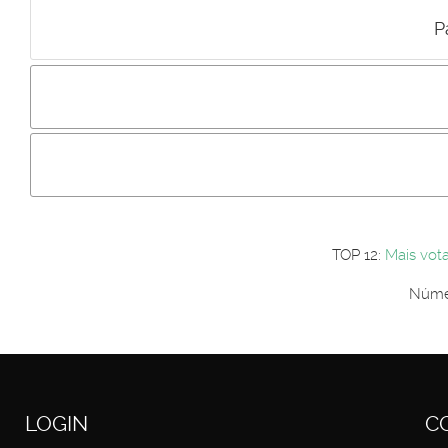
P
Incluir imagem :
Link da imagem :
Os comentári
Os visitantes não estão autorizados a colocar comentários. P
Primeiro autentique-se...
TOP 12:
Mais vot
Númer
LOGIN
C