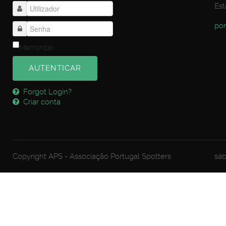
Est
por
Memorizar
AUTENTICAR
Forgot Login?
Criar conta
Copyright APS - Associação Portugal Spotters
sáb